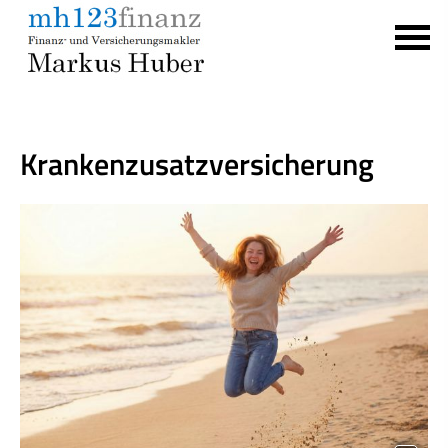
Kranken­zusatz­ver­si­che­rung